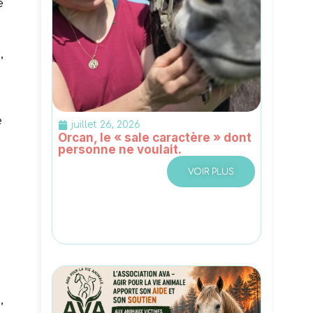
e
,
e
juillet 26, 2026
Orcan, le « sale caractère » dont
personne ne voulait.
VOIR PLUS
,