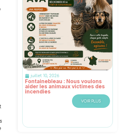
à
e
juillet 10, 2026
Fontainebleau : Nous voulons
aider les animaux victimes des
incendies
VOIR PLUS
t
s
e