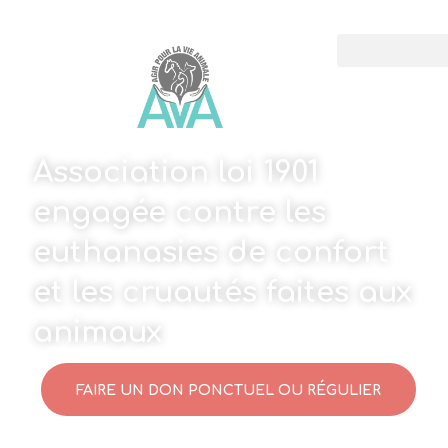
Association loi 1901
engagée contre les
euthanasies de confort
et les cruautés faites aux
animaux
FAIRE UN DON PONCTUEL OU RÉGULIER