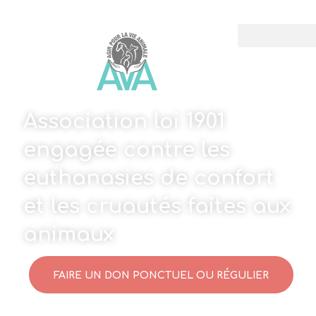
Association loi 1901
engagée contre les
euthanasies de confort
et les cruautés faites aux
animaux
FAIRE UN DON PONCTUEL OU RÉGULIER