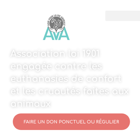
Association loi 1901
engagée contre les
euthanasies de confort
et les cruautés faites aux
animaux
FAIRE UN DON PONCTUEL OU RÉGULIER