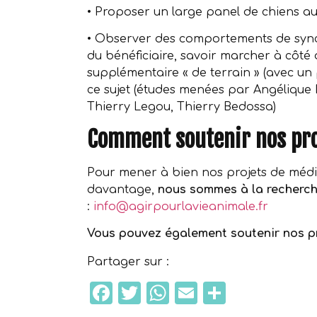
•⁠ ⁠Proposer un large panel de chiens aux
•⁠ ⁠Observer des comportements de synchr
du bénéficiaire, savoir marcher à côté 
supplémentaire « de terrain » (avec un p
ce sujet (études menées par Angélique
Thierry Legou, Thierry Bedossa)
Comment soutenir nos pr
Pour mener à bien nos projets de médi
davantage,
nous sommes à la recherc
:
info@agirpourlavieanimale.fr
Vous pouvez également soutenir nos p
Partager sur :
Facebook
Twitter
WhatsApp
Email
Partage