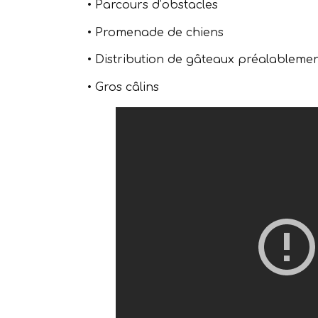
•⁠ ⁠Parcours d’obstacles
•⁠ ⁠Promenade de chiens
•⁠ ⁠Distribution de gâteaux préalableme
•⁠ ⁠Gros câlins