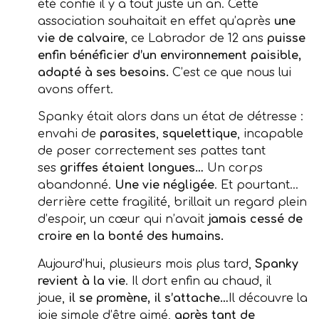
été confié il y a tout juste un an. Cette
association souhaitait en effet qu’après
une
vie de calvaire
, ce Labrador de 12 ans
puisse
enfin bénéficier d’un environnement paisible,
adapté à ses besoins.
C’est ce que nous lui
avons offert.
Spanky était alors dans un état de détresse :
envahi de
parasites
,
squelettique
, incapable
de poser correctement ses pattes tant
ses
griffes étaient longues…
Un corps
abandonné.
Une vie négligée
. Et pourtant…
derrière cette fragilité, brillait un regard plein
d’espoir, un cœur qui n’avait
jamais cessé de
croire en la bonté des humains.
Aujourd’hui, plusieurs mois plus tard,
Spanky
revient à la vie
. Il dort enfin au chaud, il
joue,
il se promène, il s’attache…
Il découvre la
joie simple d’être aimé,
après tant de