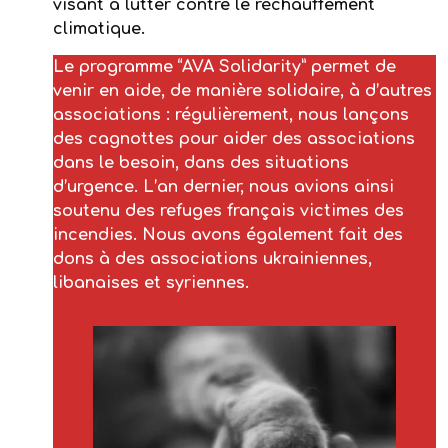
visant à lutter contre le réchauffement
climatique.
Le programme “AVA Solidarity” permet de
venir en aide, de manière solidaire, à d’autres
associations : régulièrement, nous lançons
des cagnottes pour aider des associations
dans le besoin, dans des situations
d’urgence. L’an dernier, nous avions ainsi
soutenu des refuges français victimes des
incendies. Nous avons également fait des
dons à des associations ukrainiennes,
libanaises et syriennes.