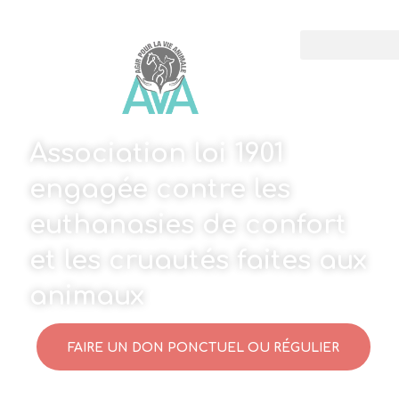
Association loi 1901
engagée contre les
euthanasies de confort
et les cruautés faites aux
animaux
FAIRE UN DON PONCTUEL OU RÉGULIER