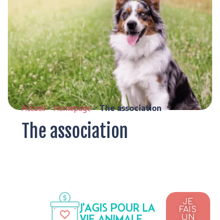
Accueil
>
Homepage
>
The association
The association
JE
J'AGIS POUR LA
FAIS
VIE ANIMALE
UN