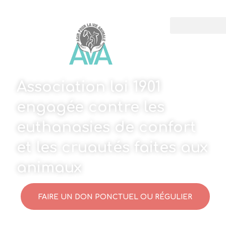
Association loi 1901
engagée contre les
euthanasies de confort
et les cruautés faites aux
animaux
FAIRE UN DON PONCTUEL OU RÉGULIER