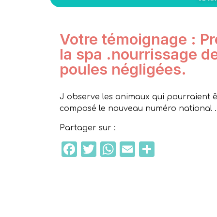
Votre témoignage : P
la spa .nourrissage d
poules négligées.
J observe les animaux qui pourraient êt
composé le nouveau numéro national .
Partager sur :
Facebook
Twitter
WhatsApp
Email
Partage