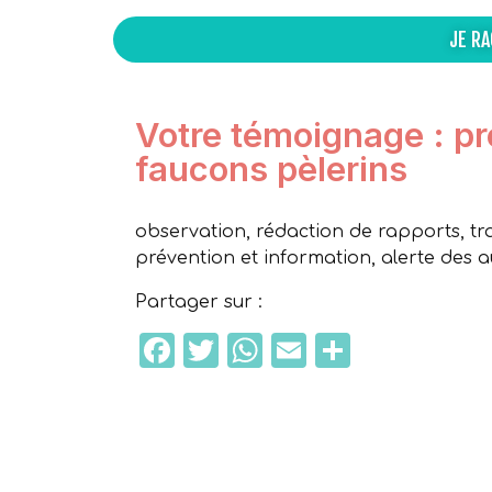
JE R
Votre témoignage : pro
faucons pèlerins
observation, rédaction de rapports, tra
prévention et information, alerte des a
Partager sur :
Facebook
Twitter
WhatsApp
Email
Partage