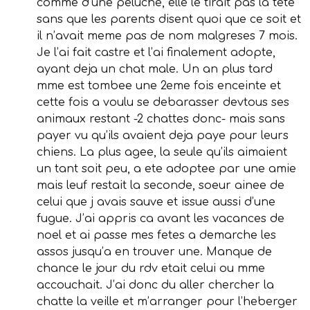
comme d’une peluche, elle le tirait pas la tete
sans que les parents disent quoi que ce soit et
il n’avait meme pas de nom malgreses 7 mois.
Je l’ai fait castre et l’ai finalement adopte,
ayant deja un chat male. Un an plus tard
mme est tombee une 2eme fois enceinte et
cette fois a voulu se debarasser devtous ses
animaux restant -2 chattes donc- mais sans
payer vu qu’ils avaient deja paye pour leurs
chiens. La plus agee, la seule qu’ils aimaient
un tant soit peu, a ete adoptee par une amie
mais leuf restait la seconde, soeur ainee de
celui que j avais sauve et issue aussi d’une
fugue. J’ai appris ca avant les vacances de
noel et ai passe mes fetes a demarche les
assos jusqu’a en trouver une. Manque de
chance le jour du rdv etait celui ou mme
accouchait. J’ai donc du aller chercher la
chatte la veille et m’arranger pour l’heberger