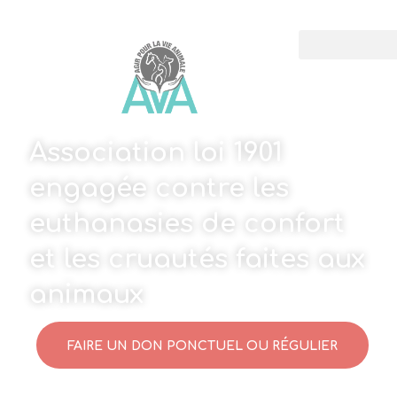
Association loi 1901
engagée contre les
euthanasies de confort
et les cruautés faites aux
animaux
FAIRE UN DON PONCTUEL OU RÉGULIER