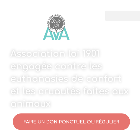
Association loi 1901
engagée contre les
euthanasies de confort
et les cruautés faites aux
animaux
FAIRE UN DON PONCTUEL OU RÉGULIER