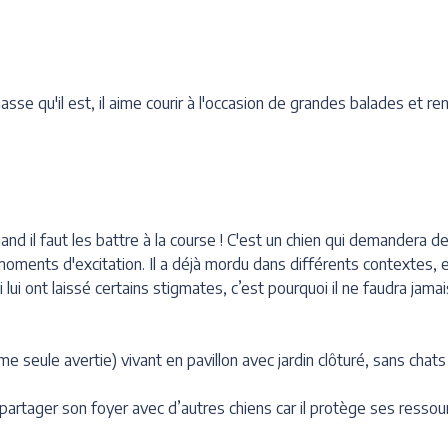
hasse qu'il est, il aime courir à l'occasion de grandes balades et r
d il faut les battre à la course ! C'est un chien qui demandera de
moments d'excitation. Il a déjà mordu dans différents contextes, et 
 ont laissé certains stigmates, c’est pourquoi il ne faudra jamais u
me seule avertie) vivant en pavillon avec jardin clôturé, sans chat
partager son foyer avec d’autres chiens car il protège ses ressou