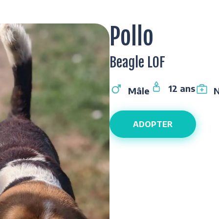
Pollo
Beagle LOF
12 ans
Mâle
N
ADOPTER