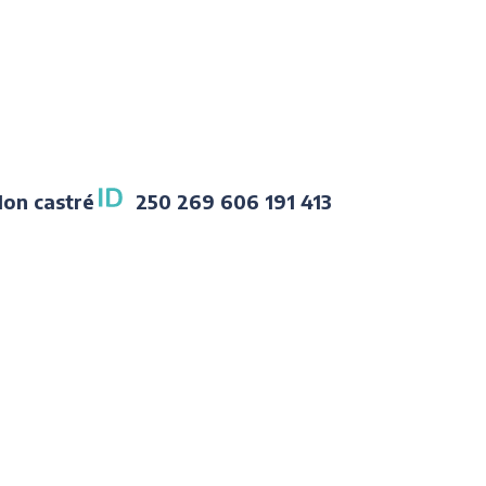
on castré
250 269 606 191 413