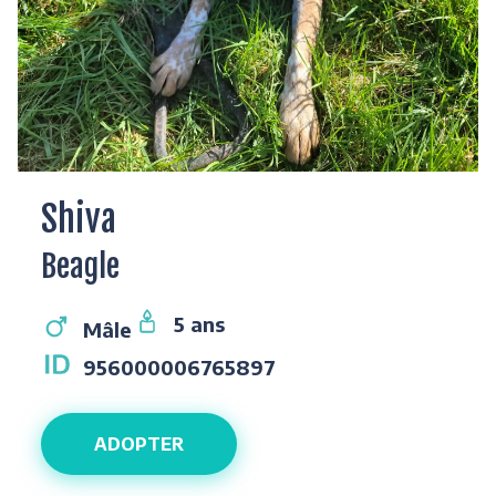
Shiva
Beagle
5 ans
Mâle
956000006765897
ADOPTER