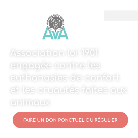
Association loi 1901
engagée contre les
euthanasies de confort
et les cruautés faites aux
animaux
FAIRE UN DON PONCTUEL OU RÉGULIER