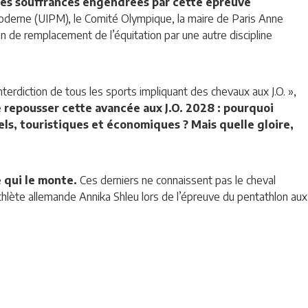
r les souffrances engendrées par cette épreuve
Moderne (UIPM), le Comité Olympique, la maire de Paris Anne
sion de remplacement de l’équitation par une autre discipline
erdiction de tous les sports impliquant des chevaux aux J.O. »,
e repousser cette avancée aux J.O. 2028 : pourquoi
els, touristiques et économiques ? Mais quelle gloire,
 qui le monte.
Ces derniers ne connaissent pas le cheval
thlète allemande Annika Shleu lors de l’épreuve du pentathlon aux