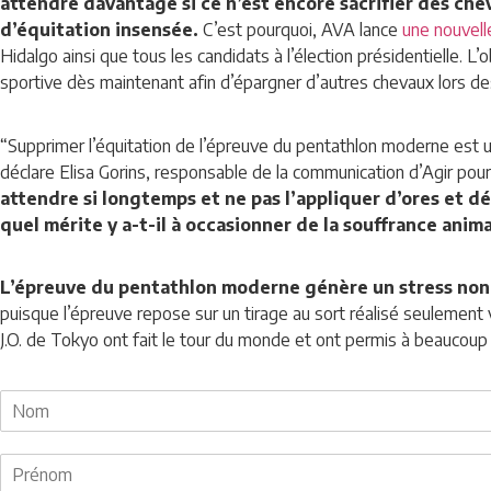
attendre davantage si ce n’est encore sacrifier des che
d’équitation insensée.
C’est pourquoi, AVA lance
une nouvell
Hidalgo ainsi que tous les candidats à l’élection présidentielle. L
sportive dès maintenant afin d’épargner d’autres chevaux lors d
“Supprimer l’équitation de l’épreuve du pentathlon moderne est u
déclare Elisa Gorins, responsable de la communication d’Agir pour
attendre si longtemps et ne pas l’appliquer d’ores et d
quel mérite y a-t-il à occasionner de la souffrance anim
L’épreuve du pentathlon moderne génère un stress non n
puisque l’épreuve repose sur un tirage au sort réalisé seulement 
J.O. de Tokyo ont fait le tour du monde et ont permis à beaucoup d’