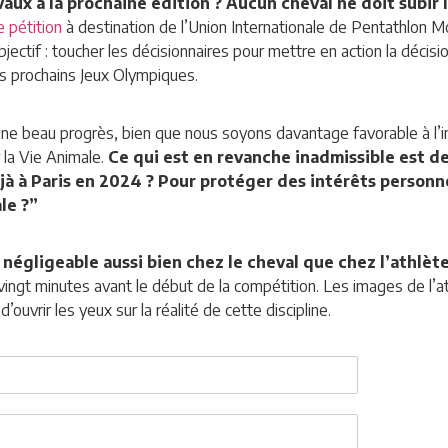
vaux à la prochaine édition ? Aucun cheval ne doit subi
e pétition
à destination de l’Union Internationale de Pentathlon 
’objectif : toucher les décisionnaires pour mettre en action la déci
es prochains Jeux Olympiques.
ne beau progrès, bien que nous soyons davantage favorable à l’int
 la Vie Animale.
Ce qui est en revanche inadmissible est d
éjà à Paris en 2024 ? Pour protéger des intérêts personn
ale ?”
égligeable aussi bien chez le cheval que chez l’athlète
vingt minutes avant le début de la compétition. Les images de l’a
ouvrir les yeux sur la réalité de cette discipline.