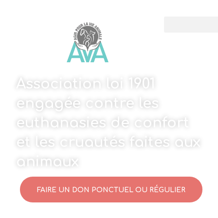
Association loi 1901
engagée contre les
euthanasies de confort
et les cruautés faites aux
animaux
FAIRE UN DON PONCTUEL OU RÉGULIER