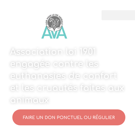
Association loi 1901
engagée contre les
euthanasies de confort
et les cruautés faites aux
animaux
FAIRE UN DON PONCTUEL OU RÉGULIER