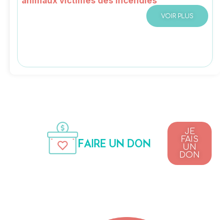
animaux victimes des incendies
VOIR PLUS
JE
FAIS
FAIRE UN DON
UN
DON