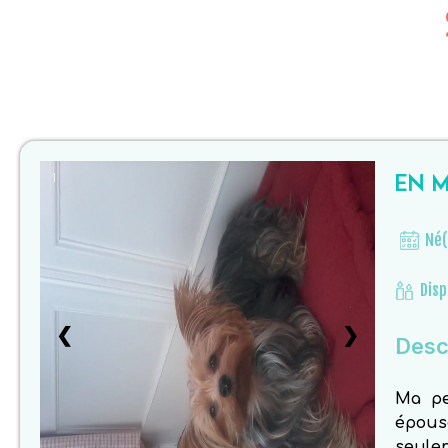
EN M
1
Né(
Disp
❮
❯
Descr
Ma pe
épousé
seulem