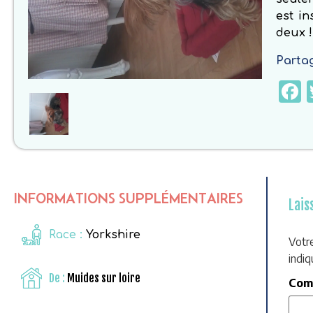
est i
deux !
Partag
INFORMATIONS SUPPLÉMENTAIRES
Lais
Race :
Yorkshire
Votr
indi
De :
Muides sur loire
Com