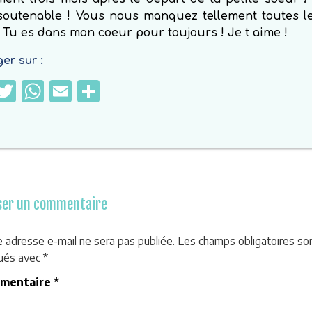
nsoutenable ! Vous nous manquez tellement toutes l
 Tu es dans mon coeur pour toujours ! Je t aime !
er sur :
Facebook
Twitter
WhatsApp
Email
Partager
ser un commentaire
e adresse e-mail ne sera pas publiée.
Les champs obligatoires so
qués avec
*
mentaire
*