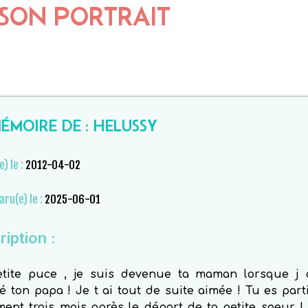
SON PORTRAIT
ÉMOIRE DE : HELUSSY
e) le :
2012-04-02
aru(e) le :
2025-06-01
iption :
tite puce , je suis devenue ta maman lorsque j 
 ton papa ! Je t ai tout de suite aimée ! Tu es part
ent trois mois après le départ de ta petite soeur !