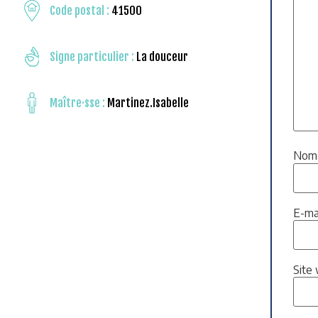
Code postal :
41500
Signe particulier :
La douceur
Maître·sse :
Martinez.Isabelle
No
E-ma
Site