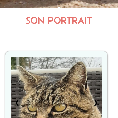
SON PORTRAIT
1
❮
❯