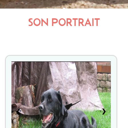
SON PORTRAIT
1
❮
❯