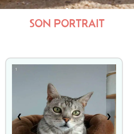
SON PORTRAIT
1
❮
❯