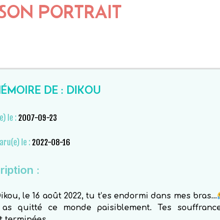
SON PORTRAIT
ÉMOIRE DE : DIKOU
e) le :
2007-09-23
aru(e) le :
2022-08-16
iption :
kou, le 16 août 2022, tu t’es endormi dans mes bras…
 as quitté ce monde paisiblement. Tes souffranc
t terminées.