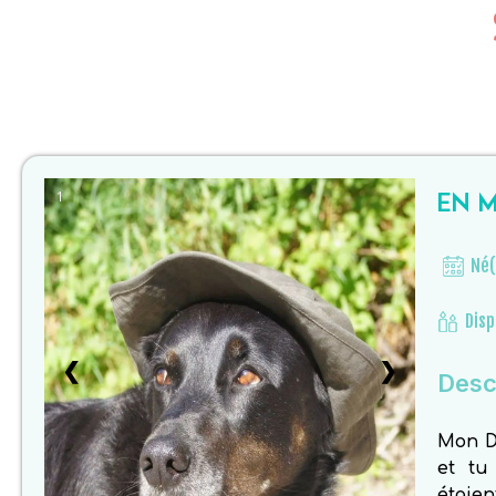
EN M
1
Né(
Disp
❮
❯
Descr
Mon Di
et tu
étaien