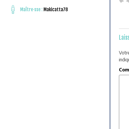
Maître·sse :
Makicatta78
Lais
Votr
indi
Com