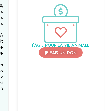
0,
es
is
is
 A
it
J'AGIS POUR LA VIE ANIMALE
me
JE FAIS UN DON
re
rs
ta
ux
ai
 à