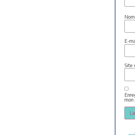
No
E-ma
Site
Enre
mon 