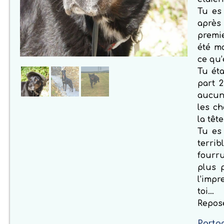
Tu es 
après
premi
été ma
ce qu’
Tu éta
part 2
aucun
les ch
la têt
Tu es
terri
fourru
plus 
l’imp
toi…
Repos
Partag