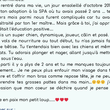
rentré dans ma vie, un jour ensoleillé d’octobre 201
 ton adoption à la SPA où tu avais passé 2 ans … t
ers mois parmi nous furent compliqués car tu ava
ltraité par ton 1er maître… Mais grâce à toi, j’ai appr
était l’éducation positive….
is un super chien, dynamique, joueur, câlin et posé.
 vols de nourriture au tout début, tu n’as jamais fa
e bêtise. Tu t’entendais bien avec les chiens et mê
ats. Tu adorais plonger et nager, allant jusqu’à mett
e sous l’eau.
 parti il y a plys de 2 ans et tu me manques toujou
blement… Je ne peux plus enfouir mon visage dans 
re et t’offrir mon bras comme repose tête, je ne pe
prendre tes grosses pattes dans ma main…
j’
ression que mon coeur se déchire quand je pense
e en paix mon petit loup……
er sur :