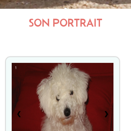
SON PORTRAIT
1
❮
❯