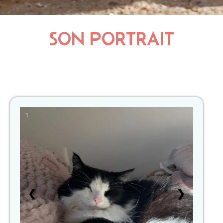
SON PORTRAIT
1
❮
❯