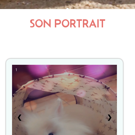
SON PORTRAIT
1
❮
❯