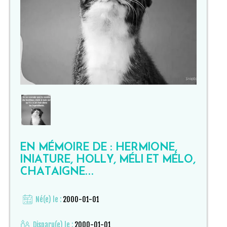
EN MÉMOIRE DE : HERMIONE,
INIATURE, HOLLY, MÉLI ET MÉLO,
CHATAIGNE…
Né(e) le :
2000-01-01
Disparu(e) le :
2000-01-01