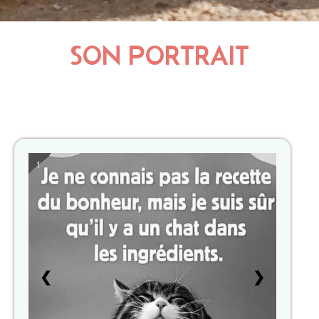
SON PORTRAIT
1
❮
❯