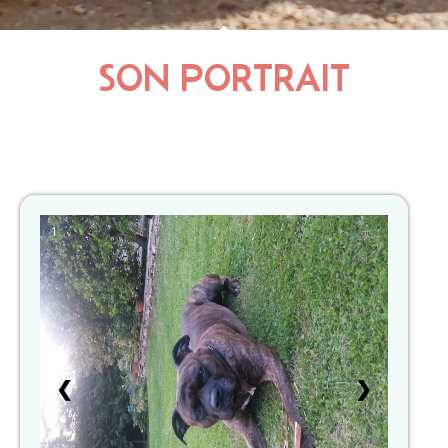
SON PORTRAIT
1
❮
❯