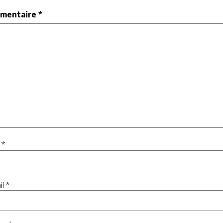
mentaire
*
m
*
il
*