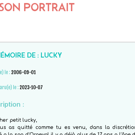
SON PORTRAIT
ÉMOIRE DE : LUCKY
e) le :
2006-09-01
aru(e) le :
2023-10-07
iption :
er petit lucky,
us as quitté comme tu es venu, dans la discrétio
 a la spa d’Orgeval il y a déjà plus de 17 ans a l’âge 