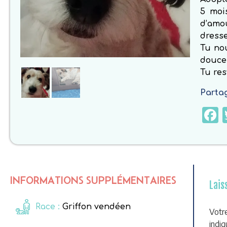
5 moi
d’amou
dresse
Tu no
douce 
Tu res
Partag
INFORMATIONS SUPPLÉMENTAIRES
Lais
Race :
Griffon vendéen
Votr
indi