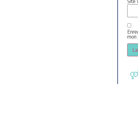
Site
Enre
mon 