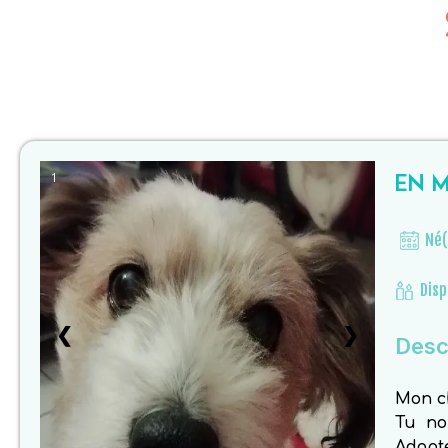
EN M
1
Né(
Disp
❮
❯
Descr
Mon ch
Tu no
Adopté