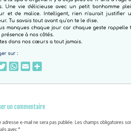
s. Une vie délicieuse avec un petit bonhomme ple
r et de malice. Intelligent, rien n’aurait justifier 
ur. Tu savais tout avant qu’on te le dise.
us manques chaque jour car chaque geste rappelle 
présence à nos côtés.
tes dans nos cœurs a tout jamais.
er sur :
Facebook
Twitter
WhatsApp
Email
Partager
ser un commentaire
e adresse e-mail ne sera pas publiée.
Les champs obligatoires so
qués avec
*