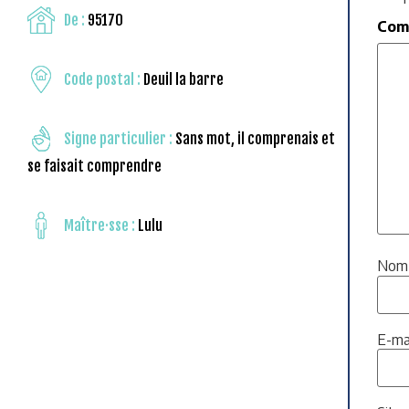
De :
95170
Com
Code postal :
Deuil la barre
Signe particulier :
Sans mot, il comprenais et
se faisait comprendre
Maître·sse :
Lulu
No
E-ma