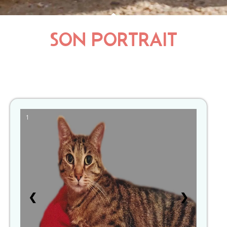
SON PORTRAIT
1
❮
❯