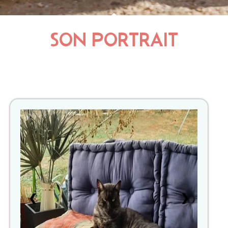
SON PORTRAIT
1
❮
❯