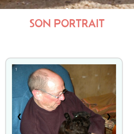
SON PORTRAIT
1
❮
❯