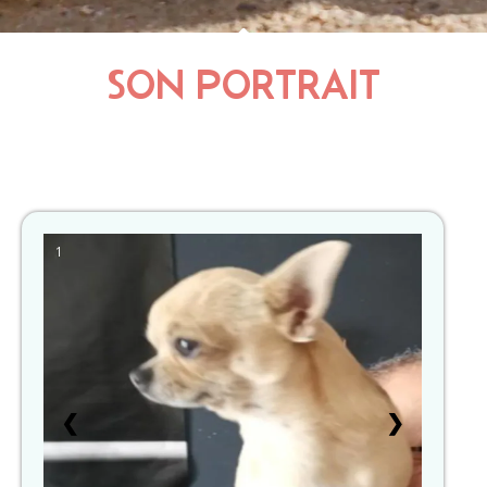
SON PORTRAIT
1
❮
❯