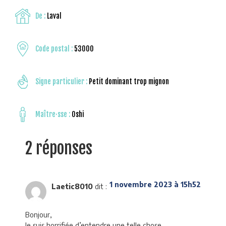
De :
Laval
Code postal :
53000
Signe particulier :
Petit dominant trop mignon
Maître·sse :
Oshi
2 réponses
1 novembre 2023 à 15h52
Laetic8010
dit :
Bonjour,
Je suis horrifiée d’entendre une telle chose…