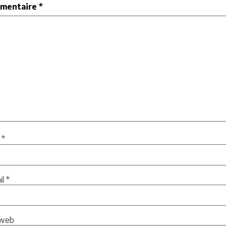
mentaire
*
m
*
il
*
 web