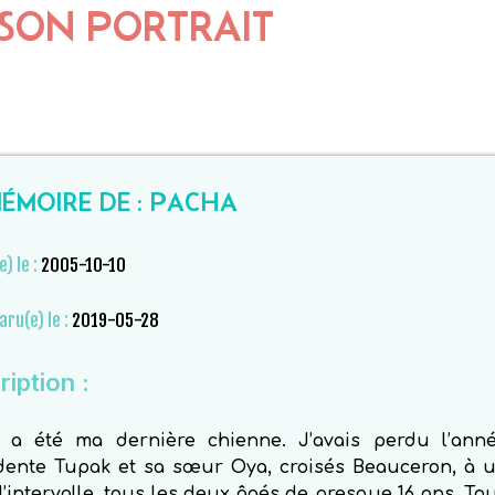
SON PORTRAIT
ÉMOIRE DE : PACHA
e) le :
2005-10-10
aru(e) le :
2019-05-28
iption :
 a été ma dernière chienne. J’avais perdu l’ann
dente Tupak et sa sœur Oya, croisés Beauceron, à 
’intervalle, tous les deux âgés de presque 16 ans. To