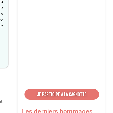
ya
de
us
ez
de
JE PARTICIPE A LA CAGNOTTE
nt
Les derniers hommages