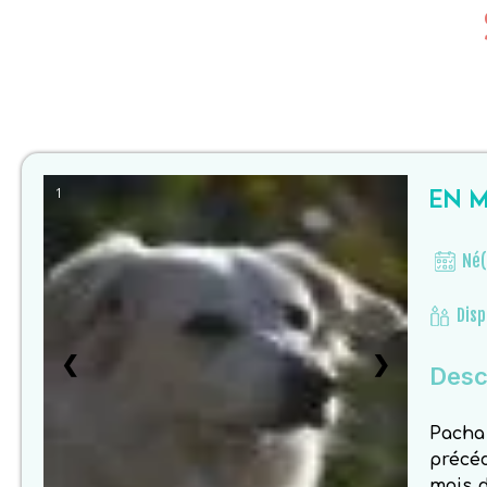
EN M
1
Né(
Disp
❮
❯
Descr
Pacha
précé
mois d