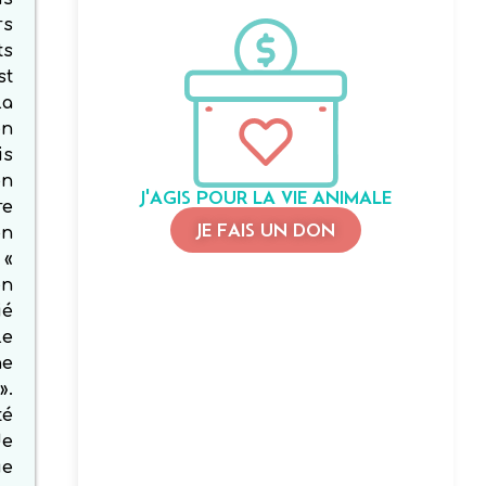
rs
ts
st
la
en
is
on
J'AGIS POUR LA VIE ANIMALE
re
JE FAIS UN DON
on
 «
en
ié
le
ne
».
té
de
ue