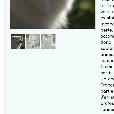
les tr
vécu a
exist
incond
perte
accomp
donc 
seule
animal
compa
Calmer
sortir
un cha
Franc
parti
J’en s
profe
l’ani