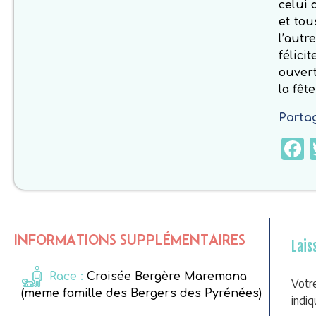
celui 
et tou
l’autr
félic
ouvert
la fêt
Partag
INFORMATIONS SUPPLÉMENTAIRES
Lais
Race :
Croisée Bergère Maremana
Votr
(meme famille des Bergers des Pyrénées)
indi