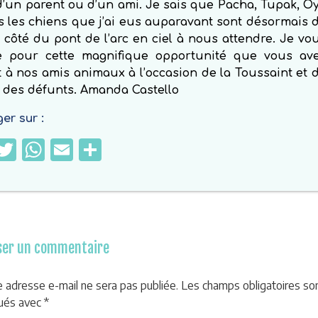
d’un parent ou d’un ami. Je sais que Pacha, Tupak, O
s les chiens que j’ai eus auparavant sont désormais 
e côté du pont de l’arc en ciel à nous attendre. Je vo
ite pour cette magnifique opportunité que vous av
 à nos amis animaux à l’occasion de la Toussaint et 
e des défunts. Amanda Castello
er sur :
Facebook
Twitter
WhatsApp
Email
Partager
ser un commentaire
e adresse e-mail ne sera pas publiée.
Les champs obligatoires so
qués avec
*