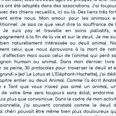
ois ont été adoptés dans des associations. J’ai toujou
vec des chiens recueillis, ici ou là. Des liens très for
aient entre nous. Mon amour pour les animaux e
itionnel. Je sais ce que veut dire la souffrance de 
. Je suis psy et travaille en soins palliatifs, 
agnement à la fin de la vie et sur le deuil. Je me su
bien naturellement intéressée au deuil animal. N
ment celui que nous éprouvons à la mort de not
 d’affection mais aussi celui de l’animal qui perd s
gnon humain ou animal. Dans mon dernier livre
 sa peine, 30 protocoles pour traverser le deuil et 
 grandi » (ed Le Lotus et L’Eléphant-Hachette), j’ai déd
pitre entier au deuil Animal. Comme l’a écrit Anato
e « Tant que vous n’avez pas aimé un animal, u
e de votre âme sera toujours sans éclat, endormie 
uis plus que convaincue. Dans le cadre de mon activi
ssionnelle, j’ai souvent constaté comme le deuil 
mal chéri pouvait être même bien plus douloureux q