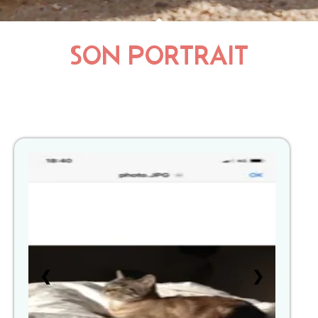
SON PORTRAIT
1
❮
❯