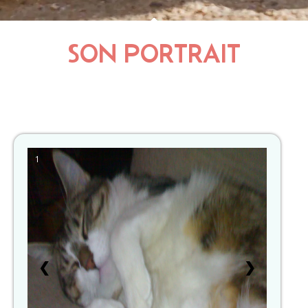
SON PORTRAIT
1
❮
❯