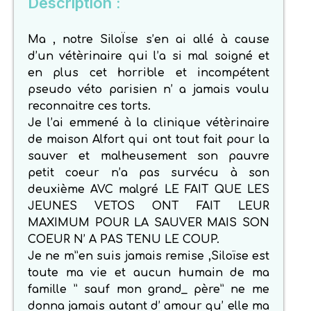
Description :
Ma , notre SiloÏse s’en ai allé à cause
d’un vétèrinaire qui l’a si mal soigné et
en plus cet horrible et incompétent
pseudo véto parisien n’ a jamais voulu
reconnaitre ces torts.
Je l’ai emmené à la clinique vétèrinaire
de maison Alfort qui ont tout fait pour la
sauver et malheusement son pauvre
petit coeur n’a pas survécu à son
deuxième AVC malgré LE FAIT QUE LES
JEUNES VETOS ONT FAIT LEUR
MAXIMUM POUR LA SAUVER MAIS SON
COEUR N’ A PAS TENU LE COUP.
Je ne m”en suis jamais remise ,Siloïse est
toute ma vie et aucun humain de ma
famille ” sauf mon grand_ père” ne me
donna jamais autant d’ amour qu’ elle ma