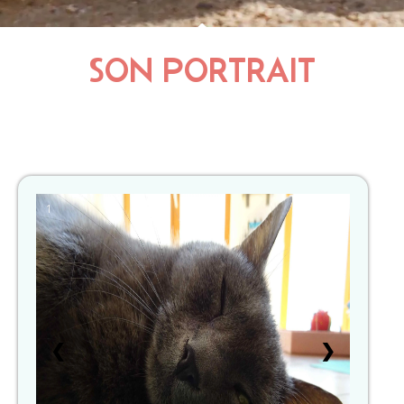
SON PORTRAIT
1
❮
❯