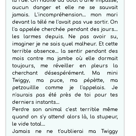
la rue. On habite au bout d’une impasse,
aucun danger et elle ne se sauvait
jamais. L’incompréhension… mon mari
devant la télé ne l’avait pas vue sortir. On
l’a appelée cherchée pendant des jours…
les larmes depuis. Ne pas avoir su,
imaginer je ne sais quel malheur. Et cette
terrible absence… la sentir pendant des
mois contre ma jambe où elle dormait
toujours, me réveiller en pleurs la
cherchant désespérément. Ma mini
Twiggy, ma puce, ma pépètte, ma
petzouillle comme je l’appelais. Je
n’aurais pas été près de toi pour tes
derniers instants…
Perdre son animal c’est terrible même
quand on s’y attend alors là, la stupeur,
le vide total…
Jamais ne ne t’oublierai ma Twiggy