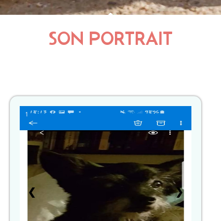
SON PORTRAIT
1
❮
❯