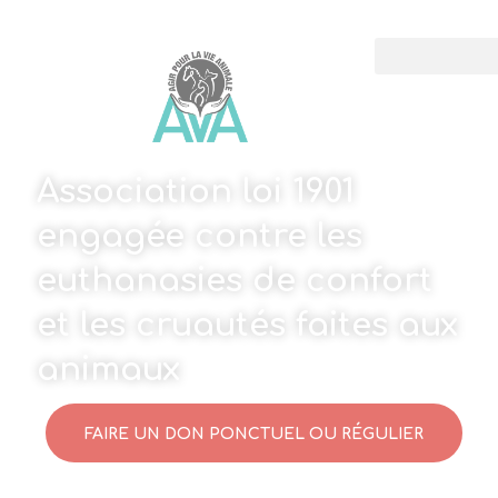
Association loi 1901
engagée contre les
euthanasies de confort
et les cruautés faites aux
animaux
FAIRE UN DON PONCTUEL OU RÉGULIER