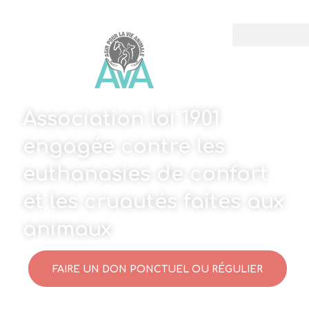
Association loi 1901
engagée contre les
euthanasies de confort
et les cruautés faites aux
animaux
FAIRE UN DON PONCTUEL OU RÉGULIER