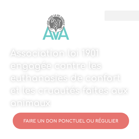
Association loi 1901
engagée contre les
euthanasies de confort
et les cruautés faites aux
animaux
FAIRE UN DON PONCTUEL OU RÉGULIER