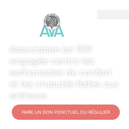
Association loi 1901
engagée contre les
euthanasies de confort
et les cruautés faites aux
animaux
FAIRE UN DON PONCTUEL OU RÉGULIER