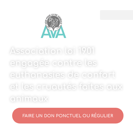
Association loi 1901
engagée contre les
euthanasies de confort
et les cruautés faites aux
animaux
FAIRE UN DON PONCTUEL OU RÉGULIER