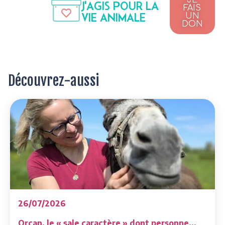
JE
J'AGIS POUR LA
FAIS
VIE ANIMALE
UN
DON
Découvrez-aussi
26/07/2026
Orcan, le « sale caractère » dont personne...