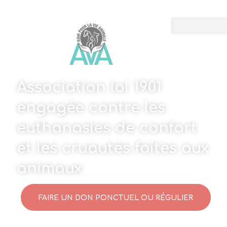
Association loi 1901
engagée contre les
euthanasies de confort
et les cruautés faites aux
animaux
FAIRE UN DON PONCTUEL OU RÉGULIER