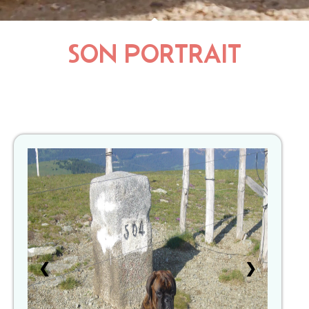
SON PORTRAIT
1
❮
❯