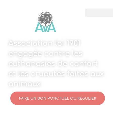
Association loi 1901
engagée contre les
euthanasies de confort
et les cruautés faites aux
animaux
FAIRE UN DON PONCTUEL OU RÉGULIER