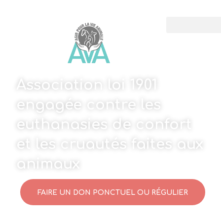
Association loi 1901
engagée contre les
euthanasies de confort
et les cruautés faites aux
animaux
FAIRE UN DON PONCTUEL OU RÉGULIER